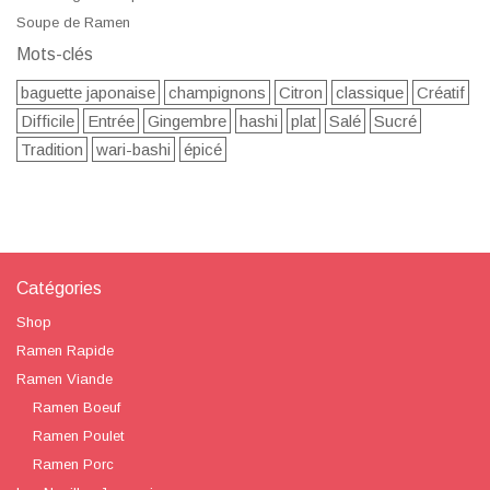
Soupe de Ramen
Mots-clés
baguette japonaise
champignons
Citron
classique
Créatif
Difficile
Entrée
Gingembre
hashi
plat
Salé
Sucré
Tradition
wari-bashi
épicé
Catégories
Shop
Ramen Rapide
Ramen Viande
Ramen Boeuf
Ramen Poulet
Ramen Porc